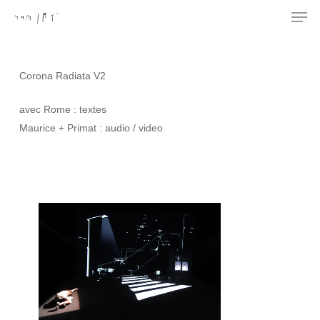
Men
Skip
to
Close
main
Menu
content
Corona Radiata V2
avec Rome : textes
Maurice + Primat : audio / video